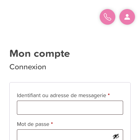
Mon compte
on
Connexion
ompte
resse
ail
Obligatoire
Identifiant ou adresse de messagerie
*
t
Obligatoire
Mot de passe
*
sse