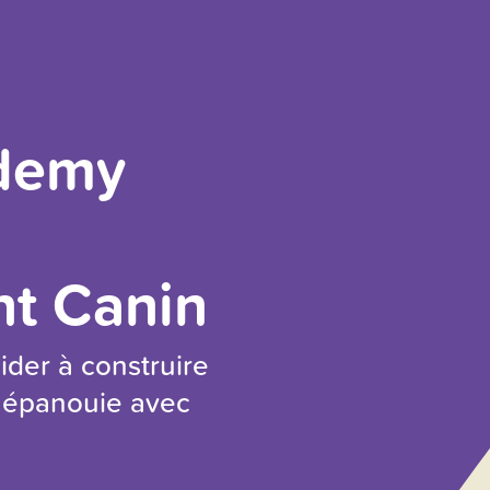
demy
t Canin
der à construire
t épanouie avec