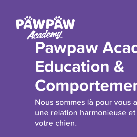
on
Pawpaw Aca
ompte
Education &
resse
ail
Comportemen
t
Nous sommes là pour vous ai
sse
une relation harmonieuse e
votre chien.